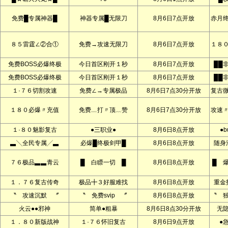
免费█专属神器█
神器专属█无限刀
8月6日7点开放
赤月
８５雷霆∠②合①
免费→攻速无限刀
8月6日7点开放
１８
免费BOSS必爆终极
今日首区刚开１秒
8月6日7点开放
██
免费BOSS必爆终极
今日首区刚开１秒
8月6日7点开放
██
１·７６切割攻速
免费∠→专属极品
8月6日7点30分开放
复古
１８０必爆〃充值
免费﹏打〃顶﹏赞
8月6日7点30分开放
攻速
１·８０魅影复古
●三职业●
8月6日8点开放
●b
▃╲全民专属╱▃
必爆█终极剑甲█
8月6日8点开放
随身
７６极品▃▃青云
█ 白瞟一切 █
8月6日8点开放
█ 
１．７６复古传奇
极品╋３好服难找
8月6日8点开放
重金
〝 攻速沉默 〞
〝 免费svip 〞
8月6日8点开放
〝 
火云●●邪神
简单●粗暴
8月6日8点30分开放
无
１．８０新版战神
１·７６怀旧复古
8月6日9点开放
●