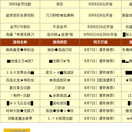
2003金币沉默
首区
8月6日9点开放
超变首区全屏切割
刀刀秒怪〓如屠狗
8月6日9点开放
新版
金币170首区
不卖金币
8月6日10点开放
仿
高爆〞奇遇无限刀
送沙捐▲送满*馈
8月6日14点30分开放
█散
游戏名称
游戏类型
明天开服
南风微变◆单职业
独创◆首战①区
8月7日〖通宵推荐〗
专属
▇动漫之王●[优?
▇无限刀●*专
8月7日〖通宵推荐〗
▇▃
１８０至尊合击▇
星王＋４▇首战区
8月7日〖通宵推荐〗
▇▇
百战火龙★单职业
〓首战首区〓
8月7日【固顶通宵】
★
夏日复古沉默
三职业
8月7日〖通宵推荐〗
！相伴∽沉默
◣全新首战◢
8月7日〖通宵推荐〗
［1
█８０飞云合击█
█首站首区█
8月7日〖通宵推荐〗
█
封神大陆◆无限刀
首战◆第◆１◆区
8月7日〖通宵推荐〗
微
召唤老魔全新季
１.７６暗黑沉默
8月7日〖通宵推荐〗
●
友情链接