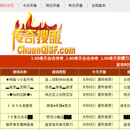
网站首页
今日开服
明日开服
昨日开服
全部版本
1.85倚天合击传奇_1.80倚天合击传奇_1.95倚天荣耀万
发布时间:
游戏名称
游戏类型
今天开服
★韩版つ０血不死
送→切割Ｍax攻速
8月6日〖通宵推荐〗
古
▃超变▃无限刀▃
倍攻▃加速▃超变
8月6日〖通宵推荐〗
公
≤◆仙剑沉默◆≥
纯元宝上古阵宝宝
8月6日〖通宵推荐〗
纯
１·８５火龙微变
神器●专属●复古
8月6日〖通宵推荐〗
迷失
７６复古合击██
怀旧小极品███
8月6日〖通宵推荐〗
██
修罗〓专属神器〓
超变迷失〓无限刀
8月6日〖通宵推荐〗
超