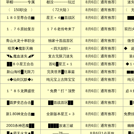
草帽┉┉┉┉专属
都没┉┉┉┉玩过
8月6日〖通宵推荐〗
迷
〈 150职业 〉
《 72大陆 》
8月6日〖通宵推荐〗
〈 
１８０至尊合击▇
星王＋４▇首战区
8月6日〖通宵推荐〗
▇▇
１．７６原始复古
１７６老传奇来了
8月6日〖通宵推荐〗
双烈
青山火龙╋单职业
独家╋首战首区
8月6日〖通宵推荐〗
微
暗黑◆魔影天幽
＜四大副职＞
8月6日〖通宵推荐〗
◆ 
◥◣魔血迷失◢◤
复古无限刀迷失
8月6日〖通宵推荐〗
装
██８０星王合击
首站█星王＋１
8月6日〖通宵推荐〗
◆１
新山海经█无限刀
完美世界█狂暴篇
8月6日〖通宵推荐〗
▇▇
≤◆仙剑沉默◆≥
纯元宝上古阵宝宝
8月6日〖通宵推荐〗
纯
１＂８５龙腾盛世
＂免费＂打＂顶赞
8月6日〖通宵推荐〗
必Ｘ
█圆梦变态合击█
██首战首区██
8月6日〖通宵推荐〗
█
新1.80神龙合击▇
全新版本星王＋３
8月6日〖通宵推荐〗
免费
2003杀神恶魔██
████攻速三破
8月6日〖通宵推荐〗
幽
█★霸天火龙★█
-----76-----
8月6日1点开放
█