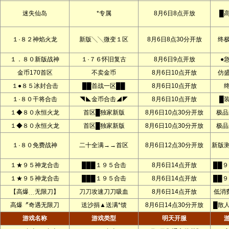
迷失仙岛
*专属
8月6日8点开放
█
１·８２神焰火龙
新版╲╲微变１区
8月6日8点30分开放
终
１．８０新版战神
１·７６怀旧复古
8月6日9点开放
●
金币170首区
不卖金币
8月6日10点开放
仿
１●８５冰封合击
██首战一区██
8月6日10点开放
１·８０干将合击
◥◣金币合击◢◤
8月6日10点开放
█
１◆８０永恒火龙
首区█独家新版
8月6日10点30分开放
极品
１◆８０永恒火龙
首区█独家新版
8月6日10点30分开放
极品
１·８０免费战神
二十全满→→首区
8月6日12点30分开放
新版
１★９５神龙合击
███１９５合击
8月6日14点开放
██
１★９５神龙合击
███１９５合击
8月6日14点开放
██
【高爆﹍无限刀】
刀刀攻速刀刀吸血
8月6日14点开放
低消
高爆〞奇遇无限刀
送沙捐▲送满*馈
8月6日14点30分开放
█散
游戏名称
游戏类型
明天开服