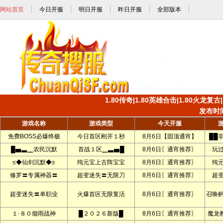
网站首页
今日开服
明日开服
昨日开服
全部版本
1.80传奇|1.80英雄合击|1.80火龙复古
发布时间:
游戏名称
游戏类型
今天开服
免费BOSS必爆终极
今日首区刚开１秒
8月6日【固顶通宵】
██
█▅▃▁农民沉默
首战１区▁▃▅█
8月6日〖通宵推荐〗
玩
≤◆仙剑沉默◆≥
纯元宝上古阵宝宝
8月6日〖通宵推荐〗
纯
修罗〓专属神器〓
超变迷失〓无限刀
8月6日〖通宵推荐〗
超
超变迷失〓单职业
火爆首区无限复活
8月6日〖通宵推荐〗
召唤
１·８０烟雨战神
█２０２６新版█
8月6日〖通宵推荐〗
魔龙