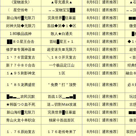
《宠物迷失》
▲零充通关▲
8月6日〖通宵推荐〗
▲
〈 星空传奇 〉
→→宠物宝宝██
8月6日〖通宵推荐〗
→→
新山海经█无限刀
完美世界█狂暴篇
8月6日〖通宵推荐〗
▇▇
封神大陆◆无限刀
首战◆第◆１◆区
8月6日〖通宵推荐〗
微
1.80极品战神
散人★白通关
8月6日〖通宵推荐〗
█
██８０星王合击
首站█星王＋１
8月6日〖通宵推荐〗
◆１
修罗〓专属神器〓
超变迷失〓无限刀
8月6日〖通宵推荐〗
超
１丶７６雷霆复古
╲１８０开天复古
8月6日〖通宵推荐〗
＜首
新７７╋８０合击
一个极品定江山
8月6日〖通宵推荐〗
经典
１▲９５刺影神龙
１区
8月6日〖通宵推荐〗
融合
１＂８５龙腾盛世
＂免费＂打＂顶赞
8月6日〖通宵推荐〗
必Ｘ
█▅▃▁农民沉默
首战１区▁▃▅█
8月6日〖通宵推荐〗
玩
★韩版つ０血不死
送→切割Ｍax攻速
8月6日〖通宵推荐〗
古
新山海经█无限刀
完美世界█狂暴篇
8月6日〖通宵推荐〗
▇▇
青山火龙╋单职业
独家╋首战首区
8月6日〖通宵推荐〗
微
１．７６原始复古
１７６老传奇来了
8月6日〖通宵推荐〗
双烈