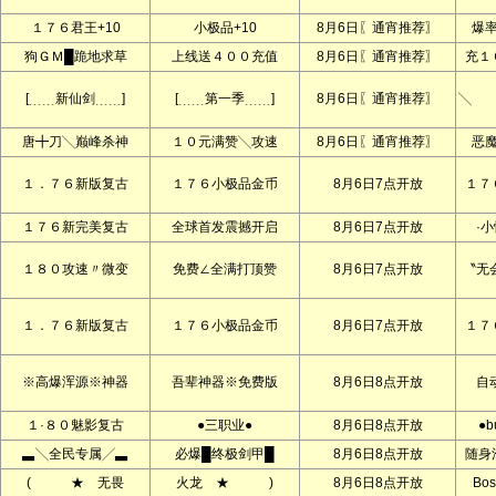
１７６君王+10
小极品+10
8月6日〖通宵推荐〗
爆
狗ＧＭ█跪地求草
上线送４００充值
8月6日〖通宵推荐〗
充１
[﹍﹍新仙剑﹍﹍]
[﹍﹍第一季﹍﹍]
8月6日〖通宵推荐〗
╲ 
唐╋刀╲巅峰杀神
１０元满赞╲攻速
8月6日〖通宵推荐〗
恶
１．７６新版复古
１７６小极品金币
8月6日7点开放
１７
１７６新完美复古
全球首发震撼开启
8月6日7点开放
·
１８０攻速〃微变
免费∠全满打顶赞
8月6日7点开放
〝无
１．７６新版复古
１７６小极品金币
8月6日7点开放
１７
※高爆浑源※神器
吾辈神器※免费版
8月6日8点开放
自
１·８０魅影复古
●三职业●
8月6日8点开放
●b
▃╲全民专属╱▃
必爆█终极剑甲█
8月6日8点开放
随身
( ★ 无畏
火龙 ★ )
8月6日8点开放
Bo