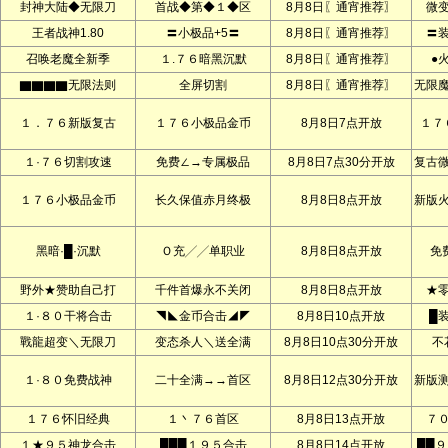
封神大陆◆无限刀
首战◆第◆１◆区
8月8日〖通宵推荐〗
微
王者战神1.80
〓小极品+5〓
8月8日〖通宵推荐〗
〓
召唤老魔全新季
１.７６暗黑沉默
8月8日〖通宵推荐〗
●
▇▇▇▇无限法则
全屏切割
8月8日〖通宵推荐〗
无限
１．７６新版复古
１７６小极品金币
8月8日7点开放
１７
１·７６切割攻速
免费∠→专属极品
8月8日7点30分开放
复古
１７６小极品金币
长久保值赤月终极
8月8日8点开放
新版
黑暗·█·沉默
Ｏ充╱╱单职业
8月8日8点开放
免
野外★赞助自己打
千件首爆永不关闭
8月8日8点开放
★
１·８０干将合击
◥◣金币合击◢◤
8月8日10点开放
█
戰龍超变＼无限刀
变态杀人＼送全满
8月8日10点30分开放
不
１·８０免费战神
二十全满→→首区
8月8日12点30分开放
新版
１７６怀旧经典
１丶７６首区
8月8日13点开放
７
１★９５神龙合击
███１９５合击
8月8日14点开放
██