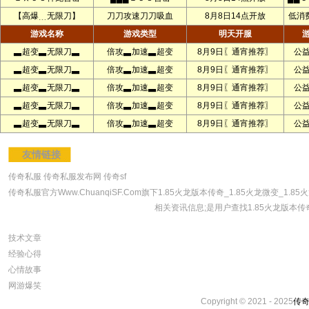
【高爆﹍无限刀】
刀刀攻速刀刀吸血
8月8日14点开放
低消
游戏名称
游戏类型
明天开服
▃超变▃无限刀▃
倍攻▃加速▃超变
8月9日〖通宵推荐〗
公
▃超变▃无限刀▃
倍攻▃加速▃超变
8月9日〖通宵推荐〗
公
▃超变▃无限刀▃
倍攻▃加速▃超变
8月9日〖通宵推荐〗
公
▃超变▃无限刀▃
倍攻▃加速▃超变
8月9日〖通宵推荐〗
公
▃超变▃无限刀▃
倍攻▃加速▃超变
8月9日〖通宵推荐〗
公
友情链接
传奇私服
传奇私服发布网
传奇sf
传奇私服官方Www.ChuanqiSF.Com旗下1.85火龙版本传奇_1.85火龙微变_1.
相关资讯信息;是用户查找1.85火龙版本传奇_
技术文章
经验心得
心情故事
网游爆笑
Copyright © 2021 - 2025
传