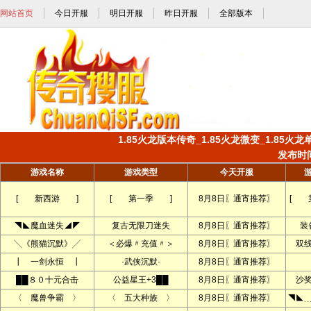
网站首页
今日开服
明日开服
昨日开服
全部版本
1.85火龙版本传奇_1.85火龙微变_1.85火龙
发布时间:
游戏名称
游戏类型
今天开服
[ 新西游 ]
[ 第一季 ]
8月8日〖通宵推荐〗
[ 
◥◣魔血迷失◢◤
复古无限刀迷失
8月8日〖通宵推荐〗
装
╲《熊猫沉默》╱
＜必爆〃充值〃＞
8月8日〖通宵推荐〗
双
┃ 一剑永恒 ┃
·武侠沉默·
8月8日〖通宵推荐〗
██８０十元合击
公益星王+3██
8月8日〖通宵推荐〗
沙
〈 魔兽争霸 〉
〈 五大种族 〉
8月8日〖通宵推荐〗
◥◣