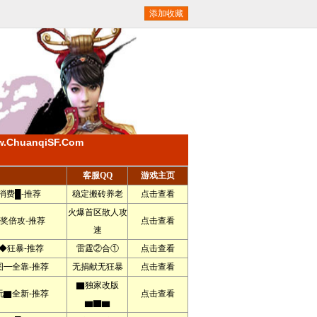
添加收藏
anqiSF.Com
客服QQ
游戏主页
消费█-推荐
稳定搬砖养老
点击查看
火爆首区散人攻
奖倍攻-推荐
点击查看
速
◆狂暴-推荐
雷霆②合①
点击查看
━全靠-推荐
无捐献无狂暴
点击查看
▇独家改版
▇全新-推荐
点击查看
▆▇▆