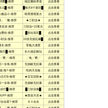
消费█-推荐
稳定搬砖养老
点击查看
你儿█-推荐
█每天8个新区█
点击查看
极品小-推荐
暗黑透视复古
点击查看
」「魔-推荐
★三职业★
点击查看
真实攻-推荐
三职业+10复古
点击查看
免费挂-推荐
█首站首区█
点击查看
多职业-推荐
10倍充值乱爆█
点击查看
关-推荐
零氪大满贯
点击查看
靠打█-推荐
长久稳定耐玩
点击查看
╱费╱-推荐
╱免╱费╱
点击查看
━全靠-推荐
无捐献无狂暴
点击查看
值-散?-推荐
吃肉天花板
点击查看
主打B-推荐
★宝宝切割★
点击查看
━全靠-推荐
无捐献无狂暴
点击查看
天好打█-推荐
█三职业衡█
点击查看
UFF-推荐
★群攻月灵★
点击查看
+2合击星?-推荐
８０合击
点击查看