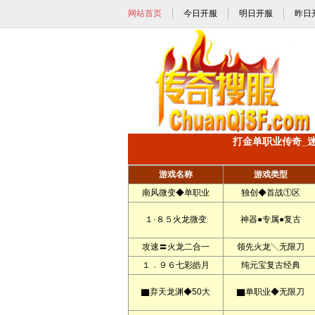
网站首页
今日开服
明日开服
昨日
打金单职业传奇_迷
游戏名称
游戏类型
南风微变◆单职业
独创◆首战①区
１·８５火龙微变
神器●专属●复古
攻速〓火龙二合一
领先火龙╲无限刀
１．９６七彩皓月
纯元宝复古经典
▇弃天龙渊◆50大
▇单职业◆无限刀