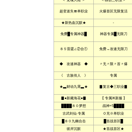
＜ 龙魂大陆 ＞
＜独创三职业＞
超变迷失〓单职业
火爆首区无限复活
★新热血沉默★
-
免费█专属神器█
神器专属█无限刀
８５雷霆∠②合①
免费→攻速无限刀
◆ 攻速神器 ◆
〃无〃限〃首〃爆
《 古族传人 》
专属
★▃财动九霄▃★
▊复古◆三职业▊
▊●新藏海花●▊
【 专属Ж新服 】
████８０梦想
战神+5████
古武剑仙·专属
Ｏ充※单职业
█８０九幽合击
█首战首区█
彼岸沉默
★首战首区★