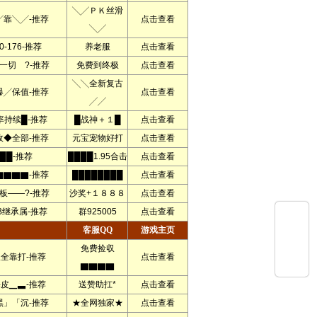
╲╱ＰＫ丝滑
靠╲╱-推荐
点击查看
╲╱
-176-推荐
养老服
点击查看
切 ?-推荐
免费到终极
点击查看
╲╲全新复古
╱保值-推荐
点击查看
╱╱
率持续█-推荐
█战神＋１█
点击查看
◆全部-推荐
元宝宠物好打
点击查看
██-推荐
████1.95合击
点击查看
▇▇▇-推荐
████████
点击查看
板——?-推荐
沙奖+１８８８
点击查看
B继承属-推荐
群925005
点击查看
客服QQ
游戏主页
免费捡収
全靠打-推荐
点击查看
▇▇▇▇
皮▁▃-推荐
送赞助扛*
点击查看
」「沉-推荐
★全网独家★
点击查看