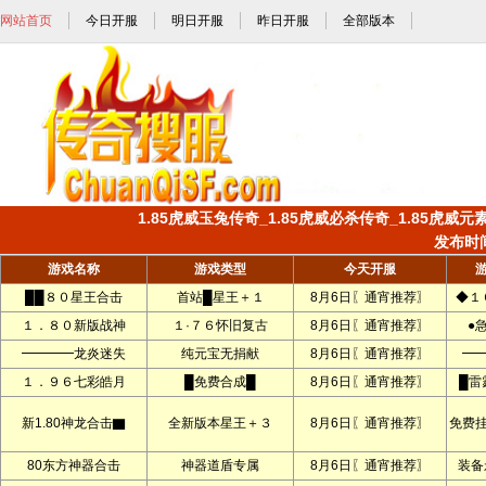
网站首页
今日开服
明日开服
昨日开服
全部版本
1.85虎威玉兔传奇_1.85虎威必杀传奇_1.85虎威元素
发布时间:
游戏名称
游戏类型
今天开服
██８０星王合击
首站█星王＋１
8月6日〖通宵推荐〗
◆１
１．８０新版战神
１·７６怀旧复古
8月6日〖通宵推荐〗
●
━━━━龙炎迷失
纯元宝无捐献
8月6日〖通宵推荐〗
━
１．９６七彩皓月
█免费合成█
8月6日〖通宵推荐〗
█雷
新1.80神龙合击▇
全新版本星王＋３
8月6日〖通宵推荐〗
免费
80东方神器合击
神器道盾专属
8月6日〖通宵推荐〗
装备