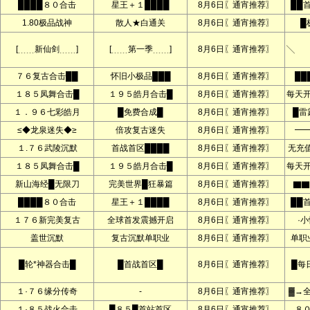
████８０合击
星王＋１████
8月6日〖通宵推荐〗
██
1.80极品战神
散人★白通关
8月6日〖通宵推荐〗
█
[﹍﹍新仙剑﹍﹍]
[﹍﹍第一季﹍﹍]
8月6日〖通宵推荐〗
╲ 
７６复古合击██
怀旧小极品███
8月6日〖通宵推荐〗
██
１８５凤舞合击█
１９５皓月合击█
8月6日〖通宵推荐〗
每天
１．９６七彩皓月
█免费合成█
8月6日〖通宵推荐〗
█雷
≤◆龙泉迷失◆≥
倍攻复古迷失
8月6日〖通宵推荐〗
━
１.７６武陵沉默
首战首区████
8月6日〖通宵推荐〗
无充
１８５凤舞合击█
１９５皓月合击█
8月6日〖通宵推荐〗
每天
新山海经█无限刀
完美世界█狂暴篇
8月6日〖通宵推荐〗
▇▇
████８０合击
星王＋１████
8月6日〖通宵推荐〗
██
１７６新完美复古
全球首发震撼开启
8月6日〖通宵推荐〗
·
盖世沉默
复古沉默单职业
8月6日〖通宵推荐〗
单职
█轮*神器合击█
█首战首区█
8月6日〖通宵推荐〗
█每
１·７６缘分传奇
-
8月6日〖通宵推荐〗
▓→
１·８５战火合击
█８５█首站首区
8月6日〖通宵推荐〗
８