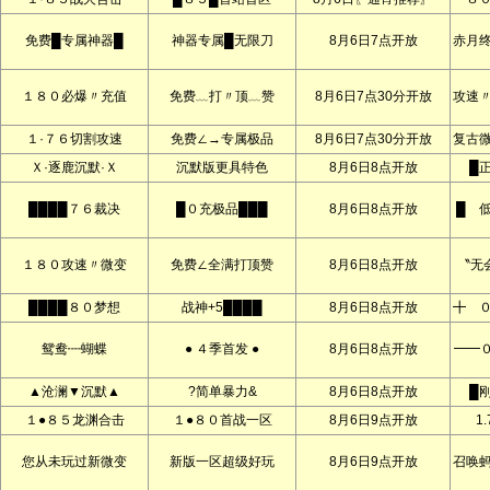
免费█专属神器█
神器专属█无限刀
8月6日7点开放
赤月
１８０必爆〃充值
免费﹏打〃顶﹏赞
8月6日7点30分开放
攻速
１·７６切割攻速
免费∠→专属极品
8月6日7点30分开放
复古
Ｘ·逐鹿沉默·Ｘ
沉默版更具特色
8月6日8点开放
█
████７６裁决
█０充极品███
8月6日8点开放
█ 
１８０攻速〃微变
免费∠全满打顶赞
8月6日8点开放
〝无
████８０梦想
战神+5████
8月6日8点开放
╋ 
鸳鸯┉蝴蝶
● ４季首发 ●
8月6日8点开放
━━０
▲沧澜▼沉默▲
?简单暴力&
8月6日8点开放
█
１●８５龙渊合击
１●８０首战一区
8月6日9点开放
1.
您从未玩过新微变
新版一区超级好玩
8月6日9点开放
召唤