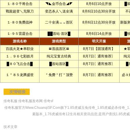
１·８０干将合击
◥◣金币合击◢◤
8月6日10点开放
█
戰龍超变＼无限刀
变态杀人＼送全满
8月6日10点30分开放
不
１·８０免费战神
二十全满→→首区
8月6日12点30分开放
新版
１·９５雷霆合击
██首站·首区█
8月6日14点开放
█
游戏名称
游戏类型
明天开服
百战火龙★单职业
〓首战首区〓
8月7日【固顶通宵】
★
１．９６七彩皓月
纯元宝复古经典
8月7日〖通宵推荐〗
纯
█８０飞云合击█
█首站首区█
8月7日〖通宵推荐〗
█
１＂８５龙腾盛世
＂免费＂打＂顶赞
8月7日〖通宵推荐〗
必Ｘ
友情链接
传奇私服
传奇私服发布网
传奇sf
传奇私服官方Www.ChuanqiSF.Com旗下1.85虎威玉兔传奇_1.85虎威必杀传奇
素版本_1.76虎威传奇12生肖相关资讯信息;是用户查找1.85虎威
技术文章