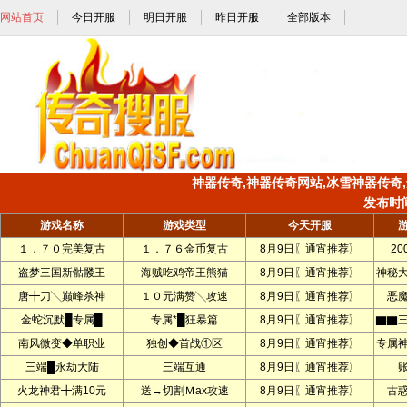
网站首页
今日开服
明日开服
昨日开服
全部版本
神器传奇,神器传奇网站,冰雪神器传奇,遗
发布时间:
游戏名称
游戏类型
今天开服
１．７０完美复古
１．７６金币复古
8月9日〖通宵推荐〗
2
盗梦三国新骷髅王
海贼吃鸡帝王熊猫
8月9日〖通宵推荐〗
神秘
唐╋刀╲巅峰杀神
１０元满赞╲攻速
8月9日〖通宵推荐〗
恶
金蛇沉默█专属█
专属*█狂暴篇
8月9日〖通宵推荐〗
▇▇
南风微变◆单职业
独创◆首战①区
8月9日〖通宵推荐〗
专属
三端█永劫大陆
三端互通
8月9日〖通宵推荐〗
火龙神君╋满10元
送→切割Ｍax攻速
8月9日〖通宵推荐〗
古