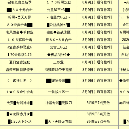
召唤老魔全新季
１.７６暗黑沉默
8月9日〖通宵推荐〗
●
██８０十元合击
公益星王+3██
8月9日〖通宵推荐〗
沙
暗黑●焚天万界
＜暗黑六职业＞
8月9日〖通宵推荐〗
╲ 
８０经典合击██
█公益战神+2█
8月9日〖通宵推荐〗
金
南风微变◆单职业
独创◆首战①区
8月9日〖通宵推荐〗
专属
１·９５辉煌合击
新８０+８５合击
8月9日〖通宵推荐〗
20
≤复古杀神恶魔≥
复古三职业
8月9日〖通宵推荐〗
轻
1.70金币版1.76
◆极品*示+6◆
8月9日〖通宵推荐〗
自动
夏日复古沉默
三职业
8月9日〖通宵推荐〗
盗梦三国新骷髅王
海贼吃鸡帝王熊猫
8月9日〖通宵推荐〗
神秘
《 诸神世界 》
██宠物专属██
8月9日〖通宵推荐〗
◆微
１★９５金牛合击
━首战１区━
8月9日〖通宵推荐〗
８０
免费█专属神器█
神器专属█无限刀
8月9日7点开放
赤月
█★龙腾赤月★█
...
8月9日8点开放
--
█1.85天下卧龙
█天下★卧龙首战
8月9日8点开放
█