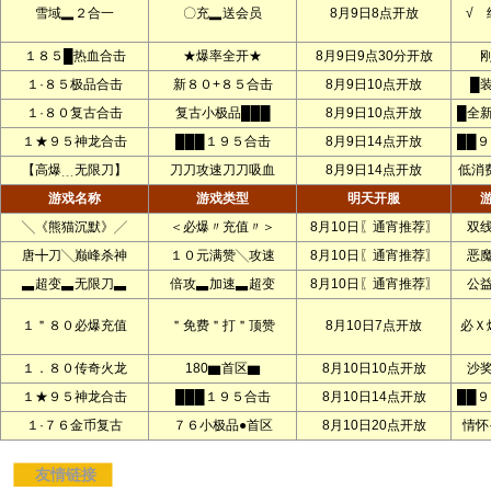
雪域▂２合一
〇充▂送会员
8月9日8点开放
√ 
１８５█热血合击
★爆率全开★
8月9日9点30分开放
１·８５极品合击
新８０+８５合击
8月9日10点开放
█
１·８０复古合击
复古小极品███
8月9日10点开放
█全
１★９５神龙合击
███１９５合击
8月9日14点开放
██
【高爆﹍无限刀】
刀刀攻速刀刀吸血
8月9日14点开放
低消
游戏名称
游戏类型
明天开服
╲《熊猫沉默》╱
＜必爆〃充值〃＞
8月10日〖通宵推荐〗
双
唐╋刀╲巅峰杀神
１０元满赞╲攻速
8月10日〖通宵推荐〗
恶
▃超变▃无限刀▃
倍攻▃加速▃超变
8月10日〖通宵推荐〗
公
１＂８０必爆充值
＂免费＂打＂顶赞
8月10日7点开放
必Ｘ
１．８０传奇火龙
180▆首区▆
8月10日10点开放
沙
１★９５神龙合击
███１９５合击
8月10日14点开放
██
１·７６金币复古
７６小极品●首区
8月10日20点开放
情怀
友情链接