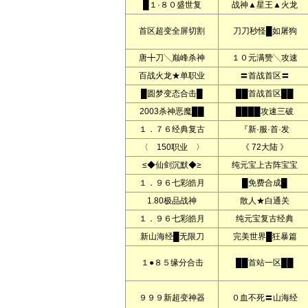
█１·８０盛世复
战神▲星王▲火龙
首区超变全屏切割
刀刀秒怪█如屠狗
唐╋刀╲巅峰杀神
１０元满赞╲攻速
百战火龙★单职业
〓首战首区〓
█圆梦变态合击█
██首战首区██
2003杀神恶魔██
████攻速三破
１．７６经典复古
『新·服·首·发
〈 150职业 〉
《 72大陆 》
≤◆仙剑沉默◆≥
纯元宝上古阵宝宝
１．９６七彩皓月
█免费合成█
1.80极品战神
散人★白通关
１．９６七彩皓月
纯元宝复古经典
新山海经█无限刀
完美世界█狂暴篇
１●８５缘分合击
██首站一区██
９９９新超变神器
０血不死〓山海经