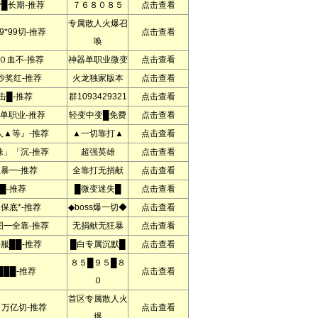
█长期-推荐
７６８０８５
点击查看
专属散人火爆召
*99切-推荐
点击查看
唤
０血不-推荐
神器单职业微变
点击查看
沙奖红-推荐
火龙独家版本
点击查看
击█-推荐
群1093429321
点击查看
单职业-推荐
轻变中变█免费
点击查看
▲等』-推荐
▲一切靠打▲
点击查看
」「沉-推荐
超强英雄
点击查看
暴━-推荐
全靠打无捐献
点击查看
█-推荐
█微变迷失█
点击查看
保底*-推荐
◆boss爆一切◆
点击查看
━全靠-推荐
无捐献无狂暴
点击查看
服██-推荐
█白专属沉默█
点击查看
８５█９５█８
██-推荐
点击查看
０
首区专属散人火
万亿切-推荐
点击查看
爆