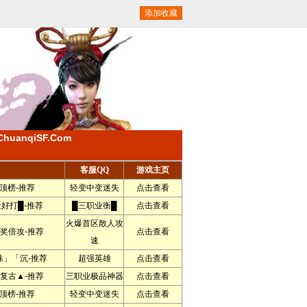
添加收藏
anqiSF.Com
客服QQ
游戏主页
顶榜-推荐
轻变中变迷失
点击查看
天好打█-推荐
█三职业衡█
点击查看
火爆首区散人攻
奖倍攻-推荐
点击查看
速
」「沉-推荐
超强英雄
点击查看
复古▲-推荐
三职业极品神器
点击查看
顶榜-推荐
轻变中变迷失
点击查看