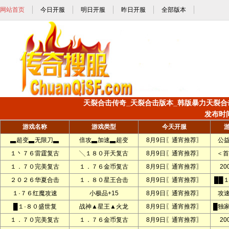
网站首页
今日开服
明日开服
昨日开服
全部版本
天裂合击传奇_天裂合击版本_韩版暴力天裂合击_
发布时间:
游戏名称
游戏类型
今天开服
▃超变▃无限刀▃
倍攻▃加速▃超变
8月9日〖通宵推荐〗
公
１丶７６雷霆复古
╲１８０开天复古
8月9日〖通宵推荐〗
＜首
１．７０完美复古
１．７６金币复古
8月9日〖通宵推荐〗
2
２０２６华夏合击
１．８０星王合击
8月9日〖通宵推荐〗
██
１·７６红魔攻速
小极品+15
8月9日〖通宵推荐〗
攻
█１·８０盛世复
战神▲星王▲火龙
8月9日〖通宵推荐〗
█独
１．７０完美复古
１．７６金币复古
8月9日〖通宵推荐〗
2