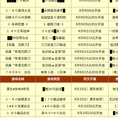
████７６裁决
█０充极品███
8月9日8点开放
█ 
１丶８０最强火龙
█全网最高爆率█
8月9日8点开放
█
召唤８只ＧＭ宠物
送超猛宠Ｘ满切割
8月9日9点30分开放
激
Ｘ·杀神恶魔·Ｘ
Ｘ·极限刀速·Ｘ
8月9日9点30分开放
１·８０主宰战神
２０全满█真一区
8月9日13点开放
一切
██80至尊合击
星王＋3█高爆版
8月9日13点开放
自
【高爆﹍无限刀】
刀刀攻速刀刀吸血
8月9日14点开放
低消
高爆〞奇遇无限刀
送沙捐▲送满*馈
8月9日14点30分开放
█散
高爆〞奇遇无限刀
送沙捐▲送满*馈
8月9日14点30分开放
█散
高爆〞奇遇无限刀
送沙捐▲送满*馈
8月9日14点30分开放
█散
７６╋８０．合击
〓第１战．１区〓
8月9日15点30分开放
〔教
游戏名称
游戏类型
明天开服
重生●传奇●带系
█魔次VS超变█
8月10日〖通宵推荐〗
铭文
１丶８０纵横复古
█１７６极品微变
8月10日〖通宵推荐〗
无沙
１●８５龙渊合击
１●８０首战一区
8月10日9点开放
1.
１·８５极品合击
新８０+８５合击
8月10日10点开放
█