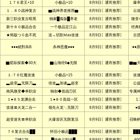
１７６君王+10
小极品+10
8月9日〖通宵推荐〗
爆
１．８０战神复古
▆战神养老推荐▆
8月9日〖通宵推荐〗
云
新三职业复古暗黑
独家█孤版█养老
8月9日〖通宵推荐〗
微变
新╋８０极品合击
一个极品定江山
8月9日〖通宵推荐〗
经典
★韩版つ０血不死
送→切割Ｍax攻速
8月9日〖通宵推荐〗
古
●●●絕對犇B
杀神恶魔●●●
8月9日〖通宵推荐〗
:●●
▇星际探索◆30大
▇山海经Ⅱ◆无限
8月9日〖通宵推荐〗
▇▆
１·７６红魔攻速
小极品+15
8月9日〖通宵推荐〗
攻
▃超变▃无限刀▃
倍攻▃加速▃超变
8月9日〖通宵推荐〗
公
南风微变◆单职业
独创◆首战①区
8月9日〖通宵推荐〗
专属
１●８５龙渊合击
１●８０首战一区
8月9日〖通宵推荐〗
1.
攻速〓火龙二合一
领先火龙╲无限刀
8月9日〖通宵推荐〗
●
超变迷失〓单职业
火爆首区无限复活
8月9日〖通宵推荐〗
召唤
７６复古合击██
怀旧小极品███
8月9日〖通宵推荐〗
██
刀锋176
█特色三职业█
8月9日〖通宵推荐〗
60