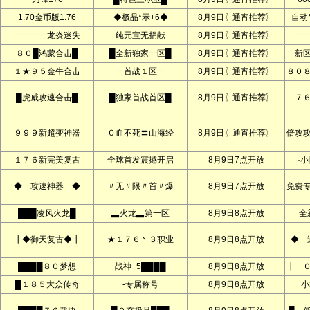
1.70金币版1.76
◆极品*示+6◆
8月9日〖通宵推荐〗
自动
━━━━龙炎迷失
纯元宝无捐献
8月9日〖通宵推荐〗
━
８０█鸿蒙合击█
█全新独家一区█
8月9日〖通宵推荐〗
新
１★９５金牛合击
━首战１区━
8月9日〖通宵推荐〗
８０
█虎威攻速合击█
█独家首战首区█
8月9日〖通宵推荐〗
７
９９９新超变神器
０血不死〓山海经
8月9日〖通宵推荐〗
倍攻
１７６新完美复古
全球首发震撼开启
8月9日7点开放
·
◆ 攻速神器 ◆
〃无〃限〃首〃爆
8月9日7点开放
免费
███凌风火龙█
▃火龙▃第一区
8月9日8点开放
全
╋◆御天复古◆╋
★１７６丶３职业
8月9日8点开放
◆ 
████８０梦想
战神+5████
8月9日8点开放
╋ 
█１８５大众传奇
-专属称号
8月9日8点开放
小