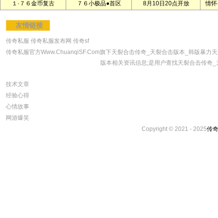
１·７６金币复古
７６小极品●首区
8月10日20点开放
情怀
友情链接
传奇私服
传奇私服发布网
传奇sf
传奇私服官方Www.ChuanqiSF.Com旗下天裂合击传奇_天裂合击版本_韩
版本相关资讯信息;是用户查找天裂合击传奇_
技术文章
经验心得
心情故事
网游爆笑
Copyright © 2021 - 2025
传