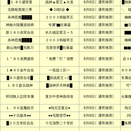
█１·８０盛世复
战神▲星王▲火龙
8月8日〖通宵推荐〗
█独
无限暗黑第三季
◆ 24职业 ◆
8月8日〖通宵推荐〗
╲ 
杀神恶魔████
２００３韩版帝王
8月8日〖通宵推荐〗
幽
神秘大陆魔道祖师
专属*▇狂暴篇
8月8日〖通宵推荐〗
▇
新１８０赤冥合击
长久稳定星王＋５
8月8日〖通宵推荐〗
▇▇
杀神恶魔████
２００３韩版帝王
8月8日〖通宵推荐〗
幽
新山海经█无限刀
完美世界█狂暴篇
8月8日〖通宵推荐〗
▇▇
１＂８５龙腾盛世
＂免费＂打＂顶赞
8月8日〖通宵推荐〗
必Ｘ
１★９５金牛合击
━首战１区━
8月8日〖通宵推荐〗
８０
█８０盛世合击█
█首战星王＋2█
8月8日〖通宵推荐〗
专属
１·８０盘古战神
█战神开天终极█
8月8日〖通宵推荐〗
可
怀旧散人忘忧专属
复古中变神器倍攻
8月8日〖通宵推荐〗
火爆
１．９６蓝魔皓月
●纯元宝复古●
8月8日〖通宵推荐〗
纯
●●十元版本●●
●●无限货币●●
8月8日〖通宵推荐〗
2
█２０元专区合击
十元顶赞二十专区
8月8日〖通宵推荐〗
█免