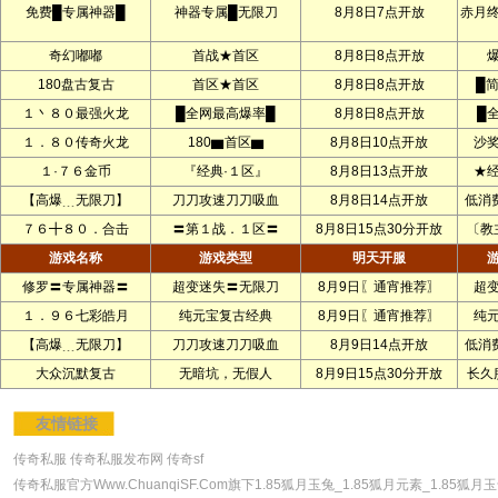
免费█专属神器█
神器专属█无限刀
8月8日7点开放
赤月
奇幻嘟嘟
首战★首区
8月8日8点开放
180盘古复古
首区★首区
8月8日8点开放
█
１丶８０最强火龙
█全网最高爆率█
8月8日8点开放
█
１．８０传奇火龙
180▆首区▆
8月8日10点开放
沙
１·７６金币
『经典·１区』
8月8日13点开放
★
【高爆﹍无限刀】
刀刀攻速刀刀吸血
8月8日14点开放
低消
７６╋８０．合击
〓第１战．１区〓
8月8日15点30分开放
〔教
游戏名称
游戏类型
明天开服
修罗〓专属神器〓
超变迷失〓无限刀
8月9日〖通宵推荐〗
超
１．９６七彩皓月
纯元宝复古经典
8月9日〖通宵推荐〗
纯
【高爆﹍无限刀】
刀刀攻速刀刀吸血
8月9日14点开放
低消
大众沉默复古
无暗坑，无假人
8月9日15点30分开放
长久
友情链接
传奇私服
传奇私服发布网
传奇sf
传奇私服官方Www.ChuanqiSF.Com旗下1.85狐月玉兔_1.85狐月元素_1.85