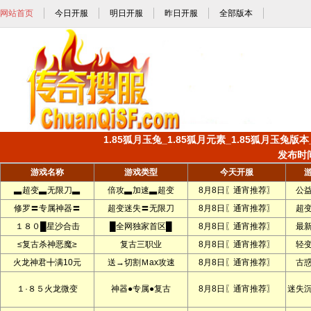
网站首页
今日开服
明日开服
昨日开服
全部版本
1.85狐月玉兔_1.85狐月元素_1.85狐月玉兔版本
发布时间:
游戏名称
游戏类型
今天开服
▃超变▃无限刀▃
倍攻▃加速▃超变
8月8日〖通宵推荐〗
公
修罗〓专属神器〓
超变迷失〓无限刀
8月8日〖通宵推荐〗
超
１８０█星沙合击
█全网独家首区█
8月8日〖通宵推荐〗
最
≤复古杀神恶魔≥
复古三职业
8月8日〖通宵推荐〗
轻
火龙神君╋满10元
送→切割Ｍax攻速
8月8日〖通宵推荐〗
古
１·８５火龙微变
神器●专属●复古
8月8日〖通宵推荐〗
迷失