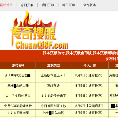
网站首页
今日开服
明日开服
昨日开服
全部版本
我本沉默传奇,我本沉默金币版,我本沉默嘟嘟传奇,
发布时间:
游戏名称
游戏类型
今天开服
新1.80神龙合击▇
全新版本星王＋３
8月9日〖通宵推荐〗
免费
三端█永劫大陆
三端互通
8月9日〖通宵推荐〗
１．７６原始复古
１７６老传奇来了
8月9日〖通宵推荐〗
双烈
免费BOSS必爆终极
今日首区刚开１秒
8月9日【固顶通宵】
██
⒈７６召唤老魔
独创█首站首区
8月9日〖通宵推荐〗