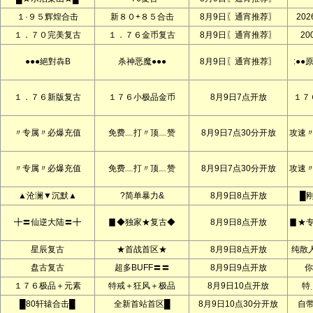
１·９５辉煌合击
新８０+８５合击
8月9日〖通宵推荐〗
20
１．７０完美复古
１．７６金币复古
8月9日〖通宵推荐〗
2
●●●絕對犇B
杀神恶魔●●●
8月9日〖通宵推荐〗
:●●
１．７６新版复古
１７６小极品金币
8月9日7点开放
１７
〃专属〃必爆充值
免费﹏打〃顶﹏赞
8月9日7点30分开放
攻速
〃专属〃必爆充值
免费﹏打〃顶﹏赞
8月9日7点30分开放
攻速
▲沧澜▼沉默▲
?简单暴力&
8月9日8点开放
█
╋〓仙逆大陆〓╋
▊◆独家★复古◆
8月9日8点开放
▊★
星辰复古
★首战首区★
8月9日8点开放
纯散人
盘古复古
超多BUFF〓〓
8月9日9点开放
你
１７６极品＋元素
特戒＋狂风＋极品
8月9日10点开放
特
█80轩辕合击█
全新首站首区█
8月9日10点30分开放
自