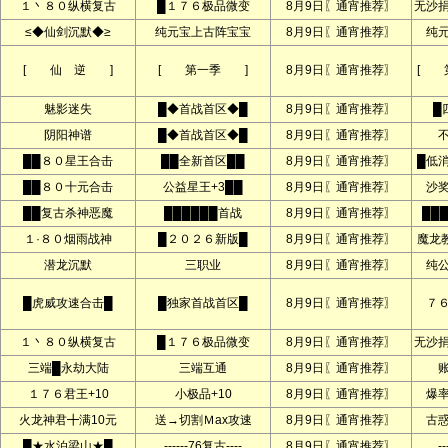
１丶８０纵横复古
█１７６极品微变
8月9日〖通宵推荐〗
无沙
≤◆仙剑沉默◆≥
纯元宝上古阵宝宝
8月9日〖通宵推荐〗
纯
[ 仙 逆 ]
[ 第一季 ]
8月9日〖通宵推荐〗
[ 
魅影迷失
█◆首战首区◆█
8月9日〖通宵推荐〗
█
阴阳神谱
█◆首战首区◆█
8月9日〖通宵推荐〗
██８０星王合击
██全新首区██
8月9日〖通宵推荐〗
█低
██８０十元合击
公益星王+3██
8月9日〖通宵推荐〗
沙
██复古杀神恶魔
██████首战
8月9日〖通宵推荐〗
██
１·８０烟雨战神
█２０２６新版█
8月9日〖通宵推荐〗
魔龙
潜龙沉默
三职业
8月9日〖通宵推荐〗
纯
█虎威攻速合击█
█独家首战首区█
8月9日〖通宵推荐〗
７
１丶８０纵横复古
█１７６极品微变
8月9日〖通宵推荐〗
无沙
三端█永劫大陆
三端互通
8月9日〖通宵推荐〗
１７６君王+10
小极品+10
8月9日〖通宵推荐〗
爆
火龙神君╋满10元
送→切割Ｍax攻速
8月9日〖通宵推荐〗
古
█★水泊梁山★█
------76复古----
8月9日〖通宵推荐〗
--