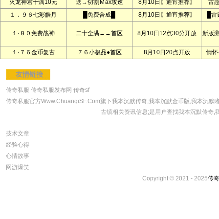
火龙神君╋满10元
送→切割Ｍax攻速
8月10日〖通宵推荐〗
古
１．９６七彩皓月
█免费合成█
8月10日〖通宵推荐〗
█雷
１·８０免费战神
二十全满→→首区
8月10日12点30分开放
新版
１·７６金币复古
７６小极品●首区
8月10日20点开放
情怀
友情链接
传奇私服
传奇私服发布网
传奇sf
传奇私服官方Www.ChuanqiSF.Com旗下我本沉默传奇,我本沉默金币版,我
古镇相关资讯信息;是用户查找我本沉默传奇,
技术文章
经验心得
心情故事
网游爆笑
Copyright © 2021 - 2025
传