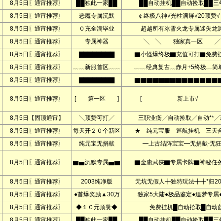
8月5日〖通宵推荐〗
██独此一家██
██自动挂机██自动捡取██三
8月5日〖通宵推荐〗
恶魔专属沉默
￠终极八神√光柱满屏√20顶赞√
8月5日〖通宵推荐〗
０充全满毕业
超越所有冰雪火龙专属迷失龙渊
8月5日〖通宵推荐〗
专属神器
╲ ╲ 独家真一区 ╱ 
8月5日〖通宵推荐〗
▇▇▇▇▇▇▇▇
▇小怪爆终极▇充值可打▇免费挂
8月5日〖通宵推荐〗
﹏﹏新服首区﹏﹏
﹏﹏经典复古﹏赤月+5终极﹏简
8月5日〖通宵推荐〗
▇▇▇▇▇▇▇▇
▇▇▇▇▇▇▇▇▇▇▇▇▇▇▇
8月5日〖通宵推荐〗
[ 第一区 ]
[ 新上市√ ]
8月5日【固顶通宵】
╲顶赞可打╱
三职业衡╱自动捡取╱自动**╱
8月5日〖通宵推荐〗
每天开２０个新区
★ 纯元宝服 巡航挂机 三天合
8月5日〖通宵推荐〗
纯元宝无捐献
━上古结阵宝宝━无捐献-无狂
8月5日〖通宵推荐〗
▆▅沉默专属▅▆
▇金庸武侠▇专属卡牌▇神秘任务
8月5日〖通宵推荐〗
2003纯净版
无坑无假人╋独特玩法╋╋*归20
8月5日〖通宵推荐〗
●首爆奖励▲30万
独家5大陆●极品鉴定●追梦专属●
8月5日〖通宵推荐〗
◆１０元顶赞◆
免费挂机█自动拾取█自动茴
8月5日〖通宵推荐〗
██独此一家██
██自动挂机██自动捡取██三