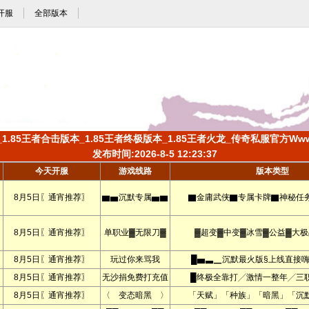
开服
全部版本
1.85王者合击版本_1.85王者终极版本_1.85王者火龙_传奇私服官方Www.C
发布时间:2026-8-5 12:23:37
今天开服
游戏线路
版本类型
8月5日〖通宵推荐〗
▆▅沉默专属▅▆
▇金庸武侠▇专属卡牌▇神秘任务
8月5日〖通宵推荐〗
单职业▓无限刀▓
▓超变▓中变▓冰雪▓公益▓大极
8月5日〖通宵推荐〗
玩过你来骂我
█▅▃▁沉默最火版§上线直接嗨
8月5日〖通宵推荐〗
无沙捐免费打充值
█终极全靠打╱激情一整年╱三职
8月5日〖通宵推荐〗
〈 变态暗黑 〉
「天赋」「种族」「暗黑」「沉默