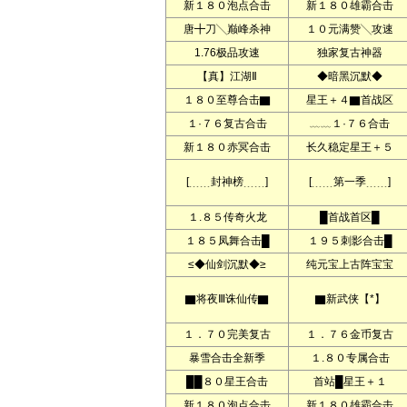
新１８０泡点合击
新１８０雄霸合击
唐╋刀╲巅峰杀神
１０元满赞╲攻速
1.76极品攻速
独家复古神器
【真】江湖Ⅱ
◆暗黑沉默◆
１８０至尊合击▇
星王＋４▇首战区
１·７６复古合击
﹏﹏１·７６合击
新１８０赤冥合击
长久稳定星王＋５
[﹍﹍封神榜﹍﹍]
[﹍﹍第一季﹍﹍]
１.８５传奇火龙
█首战首区█
１８５凤舞合击█
１９５刺影合击█
≤◆仙剑沉默◆≥
纯元宝上古阵宝宝
▇将夜Ⅲ诛仙传▇
▇新武侠【*】
１．７０完美复古
１．７６金币复古
暴雪合击全新季
１.８０专属合击
██８０星王合击
首站█星王＋１
新１８０泡点合击
新１８０雄霸合击