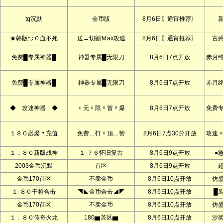
tq沉默
金币版
8月6日〖通宵推荐〗
★韩版つ０血不死
送→切割Ｍax攻速
8月6日〖通宵推荐〗
古
免费█专属神器█
神器专属█无限刀
8月6日7点开放
赤月
免费█专属神器█
神器专属█无限刀
8月6日7点开放
赤月
◆ 攻速神器 ◆
〃无〃限〃首〃爆
8月6日7点开放
免费
１８０必爆〃充值
免费﹏打〃顶﹏赞
8月6日7点30分开放
攻速
１．８０新版战神
１·７６怀旧复古
8月6日9点开放
●
2003金币沉默
首区
8月6日9点开放
金币170首区
不卖金币
8月6日10点开放
仿
１·８０干将合击
◥◣金币合击◢◤
8月6日10点开放
█
金币170首区
不卖金币
8月6日10点开放
仿
１．８０传奇火龙
180▆首区▆
8月6日10点开放
沙