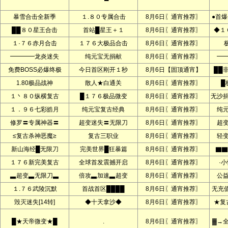
暴雪合击全新季
１.８０专属合击
8月6日〖通宵推荐〗
●首爆
██８０星王合击
首站█星王＋１
8月6日〖通宵推荐〗
◆１
１·７６赤月合击
１７６大极品合击
8月6日〖通宵推荐〗
━━━━龙炎迷失
纯元宝无捐献
8月6日〖通宵推荐〗
━
免费BOSS必爆终极
今日首区刚开１秒
8月6日【固顶通宵】
██
1.80极品战神
散人★白通关
8月6日〖通宵推荐〗
█
１丶８０纵横复古
█１７６极品微变
8月6日〖通宵推荐〗
无沙
１．９６七彩皓月
纯元宝复古经典
8月6日〖通宵推荐〗
纯
修罗〓专属神器〓
超变迷失〓无限刀
8月6日〖通宵推荐〗
超
≤复古杀神恶魔≥
复古三职业
8月6日〖通宵推荐〗
轻
新山海经█无限刀
完美世界█狂暴篇
8月6日〖通宵推荐〗
▇▇
１７６新完美复古
全球首发震撼开启
8月6日〖通宵推荐〗
·
▃超变▃无限刀▃
倍攻▃加速▃超变
8月6日〖通宵推荐〗
公
１.７６武陵沉默
首战首区████
8月6日〖通宵推荐〗
无充
毁灭迷失[14转]
◆十天拿沙◆
8月6日〖通宵推荐〗
★复
█★天帝微变★█
.
8月6日〖通宵推荐〗
▓→