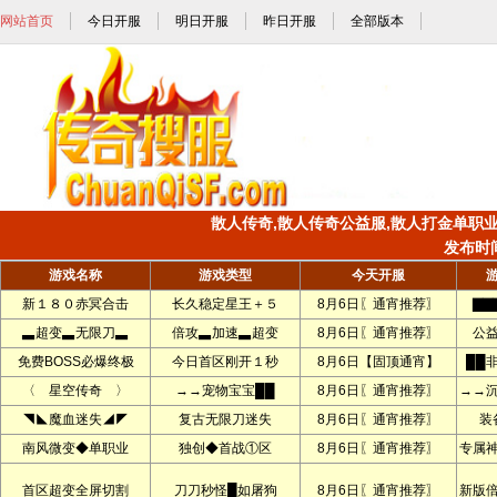
网站首页
今日开服
明日开服
昨日开服
全部版本
散人传奇,散人传奇公益服,散人打金单职业,散
发布时间:
游戏名称
游戏类型
今天开服
新１８０赤冥合击
长久稳定星王＋５
8月6日〖通宵推荐〗
▇▇
▃超变▃无限刀▃
倍攻▃加速▃超变
8月6日〖通宵推荐〗
公
免费BOSS必爆终极
今日首区刚开１秒
8月6日【固顶通宵】
██
〈 星空传奇 〉
→→宠物宝宝██
8月6日〖通宵推荐〗
→→
◥◣魔血迷失◢◤
复古无限刀迷失
8月6日〖通宵推荐〗
装
南风微变◆单职业
独创◆首战①区
8月6日〖通宵推荐〗
专属
首区超变全屏切割
刀刀秒怪█如屠狗
8月6日〖通宵推荐〗
新版