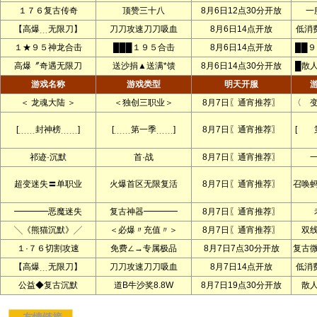
１７６复古传奇
顶赞三十八
8月6日12点30分开放
一
【高爆﹍无限刀】
刀刀攻速刀刀吸血
8月6日14点开放
低消
１★９５神龙合击
███１９５合击
8月6日14点开放
██
高爆〞奇遇无限刀
送沙捐▲送满*馈
8月6日14点30分开放
█散
游戏名称
游戏类型
明天开服
＜ 龙魂大陆 ＞
＜独创三职业＞
8月7日〖通宵推荐〗
〈 
[﹍﹍封神榜﹍﹍]
[﹍﹍第一季﹍﹍]
8月7日〖通宵推荐〗
[ 
祁迹·沉默
首·战
8月7日〖通宵推荐〗
超变迷失〓单职业
火爆首区无限复活
8月7日〖通宵推荐〗
召唤
━━━━恶魔迷失
复古神器━━━━
8月7日〖通宵推荐〗
╲《熊猫沉默》╱
＜必爆〃充值〃＞
8月7日〖通宵推荐〗
双
１·７６切割攻速
免费∠→专属极品
8月7日7点30分开放
复古
【高爆﹍无限刀】
刀刀攻速刀刀吸血
8月7日14点开放
低消
公益◆复古沉默
道B牛沙奖8.8W
8月7日19点30分开放
散